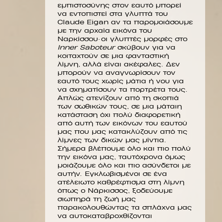
εμπιστοσύνης στον εαυτό μπορεί
να εντοπιστεί στα γλυπτά του
Claude Eigan αν τα παρομοιάσουμε
με την αρχαία εικόνα του
Ναρκίσσου· οι γλυπτές μορφές στο
Inner Saboteur
σκύβουν για να
κοιταχτούν σε μια φανταστική
λίμνη, αλλά είναι ακέφαλες. Δεν
μπορούν να αναγνωρίσουν τον
εαυτό τους χωρίς μάτια ή νου για
να σχηματίσουν τα πορτρέτα τους.
Απλώς ατενίζουν από τη σκοπιά
των σωθικών τους, σε μια μάταιη
κατάσταση όχι πολύ διαφορετική
από αυτή των εικόνων του εαυτού
μας που μας κατακλύζουν από τις
λίμνες των δικών μας μίντια.
Σήμερα βλέπουμε όλο και πιο πολύ
την εικόνα μας, ταυτόχρονα όμως
μοιάζουμε όλο και πιο ασύνδετοι με
αυτήν. Εγκλωβισμένοι σε ένα
ατέλειωτο καθρέφτισμα στη λίμνη
όπως ο Νάρκισσος, ξοδεύουμε
σιωπηρά τη ζωή μας
παρακολουθώντας τα σπλάχνα μας
να αυτοκαταβροχθίζονται