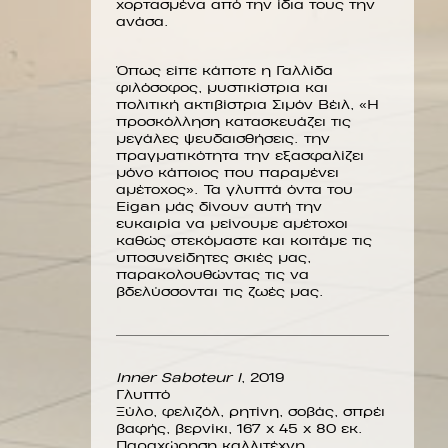
χορτασμένα από την ίδια τους την
ανάσα.
Όπως είπε κάποτε η Γαλλίδα
φιλόσοφος, μυστικίστρια και
πολιτική ακτιβίστρια Σιμόν Βέιλ, «Η
προσκόλληση κατασκευάζει τις
μεγάλες ψευδαισθήσεις. την
πραγματικότητα την εξασφαλίζει
μόνο κάποιος που παραμένει
αμέτοχος». Τα γλυπτά όντα του
Eigan μάς δίνουν αυτή την
ευκαιρία να μείνουμε αμέτοχοι
καθώς στεκόμαστε και κοιτάμε τις
υποσυνείδητες σκιές μας,
παρακολουθώντας τις να
βδελύσσονται τις ζωές μας.
Inner Saboteur I
, 2019
Γλυπτό
Ξύλο, φελιζόλ, ρητίνη, σοβάς, σπρέι
βαφής, βερνίκι, 167 x 45 x 80 εκ.
Παραχώρηση καλλιτέχνη