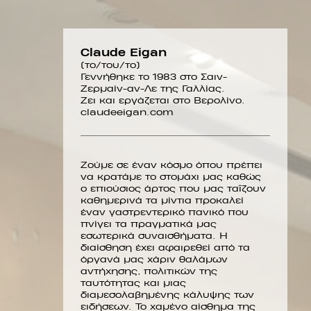
Claude Eigan
Short
(το/του/το)
description
Γεννήθηκε το 1983 στο Σαιν-
Ζερμαίν-αν-Λε της Γαλλίας.
Ζει και εργάζεται στο Βερολίνο.
claudeeigan.com
Ζούμε σε έναν κόσμο όπου πρέπει
να κρατάμε το στομάχι μας καθώς
ο επιούσιος άρτος που μας ταΐζουν
καθημερινά τα μίντια προκαλεί
έναν γαστρεντερικό πανικό που
πνίγει τα πραγματικά μας
εσωτερικά συναισθήματα. Η
διαίσθηση έχει αφαιρεθεί από τα
όργανά μας χάριν θαλάμων
αντήχησης, πολιτικών της
ταυτότητας και μιας
διαμεσολαβημένης κάλυψης των
ειδήσεων. Το χαμένο αίσθημα της