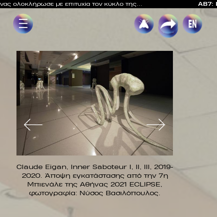
Παράκαμψη
Back
ς ολοκλήρωσε με επιτυχία τον κύκλο της...
AB7: ECL
προς
to
Στομαχικά
το
top
Οξέα
κυρίως
περιεχόμενο
Εικόνα
Εικόνα
19.
Description
Claude Eigan, Inner Saboteur I, II, III, 2019-
Description
Claude Eigan
2020. Άποψη εγκατάστασης από την 7η
2020. Άπο
E,
Μπιενάλε της Αθήνας 2021 ECLIPSE,
Μπιενάλε
.
φωτογραφία: Νύσος Βασιλόπουλος.
φωτογρα